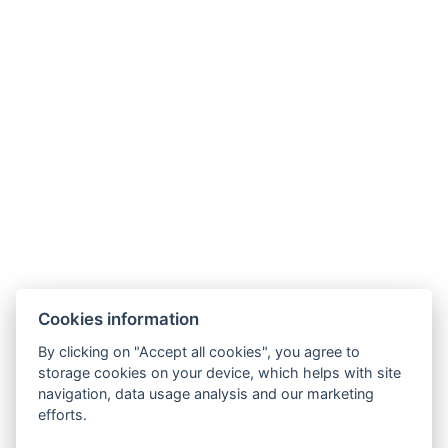
Tägliche Reinigung
Kostenlose Toilettenartikel
Küche
Gefrierschrank
Arten von Betten: 1x Doppelbett, 1x Doppelbett,
1x Schlafsofa
Elektrischer Wasserkocher
Parkplatz
Additional accommodation info: s vlastní saunou
JETZT BUCHEN
Cookies information
By clicking on "Accept all cookies", you agree to
storage cookies on your device, which helps with site
ZURÜCK ZU DEN ZIMMERN
navigation, data usage analysis and our marketing
efforts.