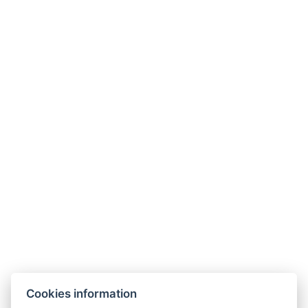
Radfahren:
Das Gästehaus liegt direkt an der Radroute 6 im
Erzgebirge, die ideal für Radtouren mit Kindern
ist. Es gibt einen Fahrradraum und einen
Ausrüstungsverleih für Erwachsene und Kinder.
Cookies information