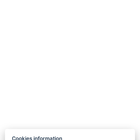
Telefon:
E-mail:*
Ihre Nachricht:*
*Pflichtfeld
Durch Anklicken der Schaltfläche „
Nachricht senden
“
erklären Sie sich mit der Verarbeitung personenbezogener
Daten einverstanden
Cookies information