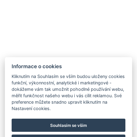
Toaletní potřeby zdarma
Kuchyň
Mrazák
Typy postelí: 1x Manželská postel, 2x Samostatná
postel, 1x Rozkládací pohovka
Rychlovarná konvice
Set na kávu/čaj
Informace o cookies
Kliknutím na Souhlasím se vším budou uloženy cookies
REZERVOVAT NYNÍ
funkční, výkonnostní, analytické i marketingové -
dokážeme vám tak umožnit pohodlné používání webu,
měřit funkčnost našeho webu i vás cílit reklamou. Své
ZPĚT NA POKOJE
preference můžete snadno upravit kliknutím na
Nastavení cookies.
E-mail: recepce@stran.cz
Souhlasím se vším
Telefon: +420 605 221 725
Stráň 6 , 360 01 Sadov