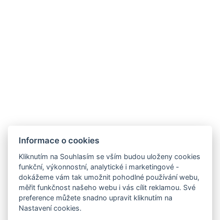
Fun aréna Cheb:
Zábavní komplex s širokou nabídkou aktivit,
včetně bowlingu, laser game, trampolín, motokár
a dalších herních atrakcí pro děti i dospělé.
https://funarenacheb.cz/
Informace o cookies
Kliknutím na Souhlasím se vším budou uloženy cookies
funkční, výkonnostní, analytické i marketingové -
AKTIVITY V AREÁLU
AKTIVITY V OKOLÍ
dokážeme vám tak umožnit pohodlné používání webu,
měřit funkčnost našeho webu i vás cílit reklamou. Své
preference můžete snadno upravit kliknutím na
Nastavení cookies.