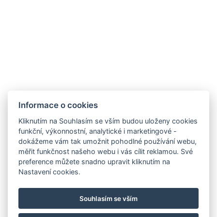
Toaletní potřeby zdarma
Kuchyň
Mrazák
Typy postelí: 1x Manželská postel, 2x Samostatná
postel, 1x Rozkládací pohovka
Rychlovarná konvice
Set na kávu/čaj
Informace o cookies
Kliknutím na Souhlasím se vším budou uloženy cookies
REZERVOVAT NYNÍ
funkční, výkonnostní, analytické i marketingové -
dokážeme vám tak umožnit pohodlné používání webu,
měřit funkčnost našeho webu i vás cílit reklamou. Své
ZPĚT NA POKOJE
preference můžete snadno upravit kliknutím na
Nastavení cookies.
E-mail: recepce@stran.cz
Souhlasím se vším
Telefon: +420 605 221 725
Stráň 6 , 360 01 Sadov